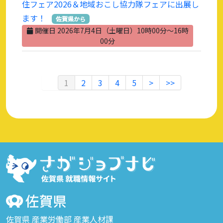
住フェア2026＆地域おこし協力隊フェアに出展し
ます！
佐賀県から
開催日 2026年7月4日（土曜日）10時00分～16時
00分
1
2
3
4
5
>
>>
佐賀県 産業労働部 産業人材課