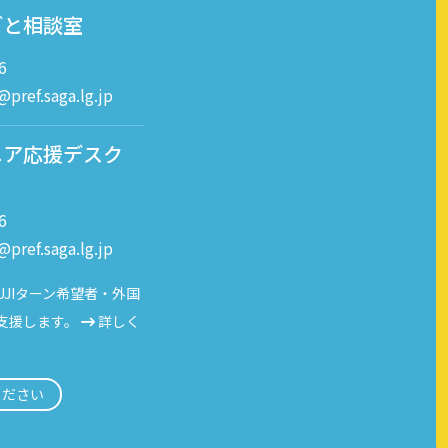
ごと相談室
6
pref.saga.lg.jp
ニア応援デスク
）
6
pref.saga.lg.jp
JIターン希望者・外国
支援します。
詳しく
ください