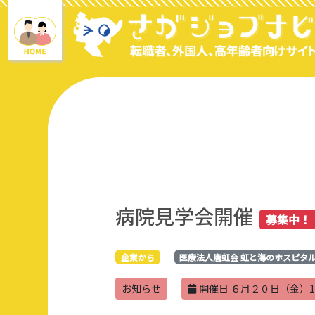
病院見学会開催
募集中！
企業から
医療法人唐虹会 虹と海のホスピタ
お知らせ
開催日 ６月２０日（金）1