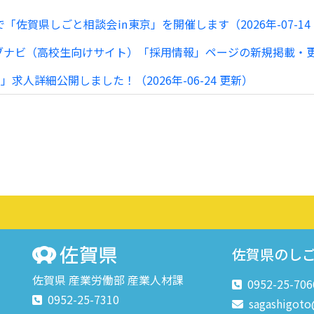
「佐賀県しごと相談会㏌東京」を開催します（2026年-07-14
ビ（高校生向けサイト）「採用情報」ページの新規掲載・更新につ
」求人詳細公開しました！（2026年-06-24 更新）
佐賀県のし
佐賀県 産業労働部 産業人材課
0952-25-706
0952-25-7310
sagashigoto@