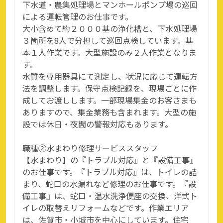
下水道・農集処理場とマンホールポンプ場の巡回
による運転管理のお仕事です。
大小含めて約２０００基の浄化槽と、下水処理場
３箇所を8人で分担して巡回点検しています。基
本１人作業です。大型施設のみ２人作業となりま
す。
水質を専用器具にて測定し、状況に応じて運転方
法を調整します。保守点検記録を、現場ごとに作
成してお渡しします。一部現場集金のお客さまも
ありますので、集金業務も含まれます。大型の施
設では休日・夜間の警報対応もあります。
職種②水まわり修理サービススタッフ
【水まわり】の『トラブル対応』と『設備工事』
のお仕事です。『トラブル対応』は、トイレの詰
まり、蛇口の水漏れなど修理のお仕事です。『設
備工事』は、蛇口・温水洗浄便座の交換、洋式ト
イレの取替えリフォームなどです。作業エリア
は、佐賀市・小城市を中心にしています。住宅